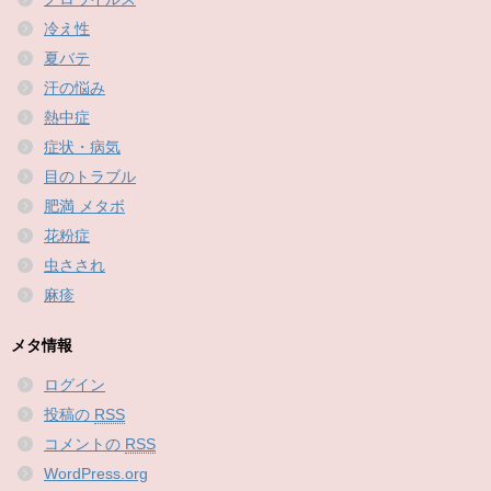
冷え性
夏バテ
汗の悩み
熱中症
症状・病気
目のトラブル
肥満 メタボ
花粉症
虫さされ
麻疹
メタ情報
ログイン
投稿の
RSS
コメントの
RSS
WordPress.org