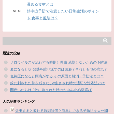
温める食材とは
NEXT
熱中症予防で注意したい日常生活のポイン
ト 食事と服装は？
最近の投稿
ノロウイルスが流行する時期と理由 感染しないための予防法
夏になると咳 発熱を繰り返すのは風邪？それとも他の病気？
低気圧になると頭痛がする その原因と解消・予防法とは？
蚊に刺された跡を残さない!!虫さされ時の適切な対処法とは
間違いだらけ!?蚊に刺された時のかゆみ止め薬選び
人気記事ランキング
外出すると疲れる原因は何？簡単にできる予防法を大公開