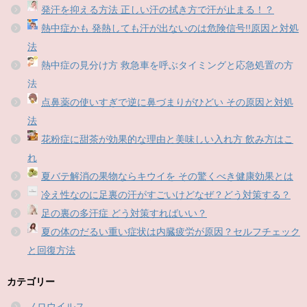
発汗を抑える方法 正しい汗の拭き方で汗が止まる！？
熱中症かも 発熱しても汗が出ないのは危険信号!!原因と対処
法
熱中症の見分け方 救急車を呼ぶタイミングと応急処置の方
法
点鼻薬の使いすぎで逆に鼻づまりがひどい その原因と対処
法
花粉症に甜茶が効果的な理由と美味しい入れ方 飲み方はこ
れ
夏バテ解消の果物ならキウイを その驚くべき健康効果とは
冷え性なのに足裏の汗がすごいけどなぜ？どう対策する？
足の裏の多汗症 どう対策すればいい？
夏の体のだるい重い症状は内臓疲労が原因？セルフチェック
と回復方法
カテゴリー
ノロウイルス