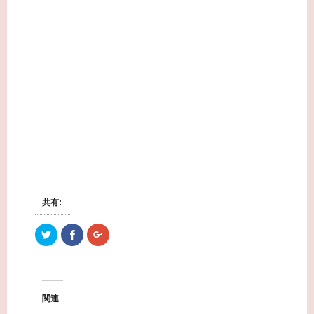
共有:
ク
F
ク
リ
a
リ
ッ
c
ッ
ク
e
ク
し
b
し
て
o
て
T
o
G
w
k
o
関連
i
で
o
t
共
g