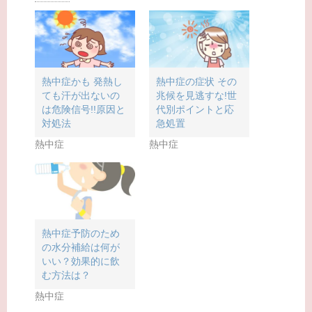
t
有
l
e
す
e
r
る
+
で
に
で
共
は
共
有
ク
有
(
リ
(
新
ッ
新
し
ク
し
い
し
い
熱中症かも 発熱し
熱中症の症状 その
ウ
て
ウ
ても汗が出ないの
兆候を見逃すな!世
ィ
く
ィ
ン
だ
ン
は危険信号!!原因と
代別ポイントと応
ド
さ
ド
ウ
い
ウ
対処法
急処置
で
(
で
開
新
開
熱中症
熱中症
き
し
き
ま
い
ま
す
ウ
す
)
ィ
)
ン
ド
ウ
で
開
き
ま
熱中症予防のため
す
)
の水分補給は何が
いい？効果的に飲
む方法は？
熱中症