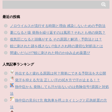
最近の投稿
ノロウイルスが流行する時期と理由 感染しないための予防法
夏になると咳 発熱を繰り返すのは風邪？それとも他の病気？
低気圧になると頭痛がする その原因と解消・予防法とは？
蚊に刺された跡を残さない!!虫さされ時の適切な対処法とは
間違いだらけ!?蚊に刺された時のかゆみ止め薬選び
人気記事ランキング
外出すると疲れる原因は何？簡単にできる予防法を大公開
発汗を抑える方法 正しい汗の拭き方で汗が止まる！？
熱中症かも 発熱しても汗が出ないのは危険信号!!原因と対処
法
熱中症の見分け方 救急車を呼ぶタイミングと応急処置の方
法