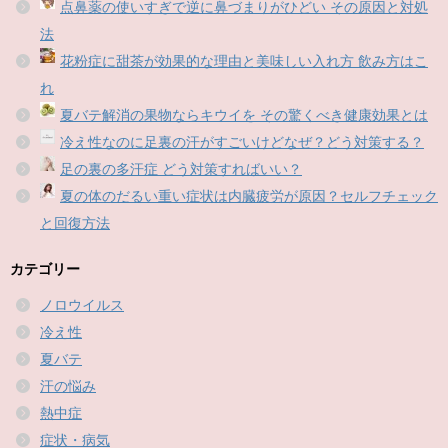
点鼻薬の使いすぎで逆に鼻づまりがひどい その原因と対処
法
花粉症に甜茶が効果的な理由と美味しい入れ方 飲み方はこ
れ
夏バテ解消の果物ならキウイを その驚くべき健康効果とは
冷え性なのに足裏の汗がすごいけどなぜ？どう対策する？
足の裏の多汗症 どう対策すればいい？
夏の体のだるい重い症状は内臓疲労が原因？セルフチェック
と回復方法
カテゴリー
ノロウイルス
冷え性
夏バテ
汗の悩み
熱中症
症状・病気