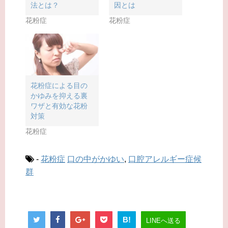
ウ
い
ウ
法とは？
因とは
で
(
で
開
新
開
花粉症
花粉症
き
し
き
ま
い
ま
す
ウ
す
)
ィ
)
ン
ド
ウ
で
開
き
ま
花粉症による目の
す
)
かゆみを抑える裏
ワザと有効な花粉
対策
花粉症
-
花粉症
口の中がかゆい
,
口腔アレルギー症候
群
B!
LINEへ送る