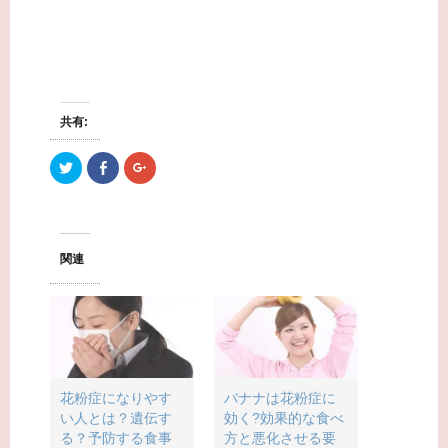
共有:
ク
F
ク
リ
a
リ
ッ
c
ッ
ク
e
ク
し
b
し
て
o
て
T
o
G
w
k
o
関連
i
で
o
t
共
g
t
有
l
e
す
e
r
る
+
で
に
で
共
は
共
有
ク
有
(
リ
(
新
ッ
新
し
ク
し
い
し
い
花粉症になりやす
バナナは花粉症に
ウ
て
ウ
い人とは？遺伝す
効く?効果的な食べ
ィ
く
ィ
ン
だ
ン
る？予防する食事
方と悪化させる要
ド
さ
ド