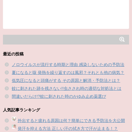
最近の投稿
ノロウイルスが流行する時期と理由 感染しないための予防法
夏になると咳 発熱を繰り返すのは風邪？それとも他の病気？
低気圧になると頭痛がする その原因と解消・予防法とは？
蚊に刺された跡を残さない!!虫さされ時の適切な対処法とは
間違いだらけ!?蚊に刺された時のかゆみ止め薬選び
人気記事ランキング
外出すると疲れる原因は何？簡単にできる予防法を大公開
発汗を抑える方法 正しい汗の拭き方で汗が止まる！？