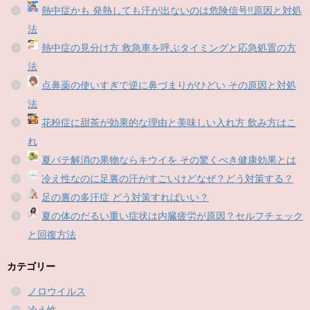
熱中症かも 発熱しても汗が出ないのは危険信号!!原因と対処
法
熱中症の見分け方 救急車を呼ぶタイミングと応急処置の方
法
点鼻薬の使いすぎで逆に鼻づまりがひどい その原因と対処
法
花粉症に甜茶が効果的な理由と美味しい入れ方 飲み方はこ
れ
夏バテ解消の果物ならキウイを その驚くべき健康効果とは
冷え性なのに足裏の汗がすごいけどなぜ？どう対策する？
足の裏の多汗症 どう対策すればいい？
夏の体のだるい重い症状は内臓疲労が原因？セルフチェック
と回復方法
カテゴリー
ノロウイルス