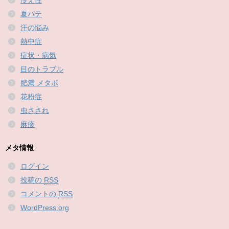
冷え性
夏バテ
汗の悩み
熱中症
症状・病気
目のトラブル
肥満 メタボ
花粉症
虫さされ
麻疹
メタ情報
ログイン
投稿の
RSS
コメントの
RSS
WordPress.org