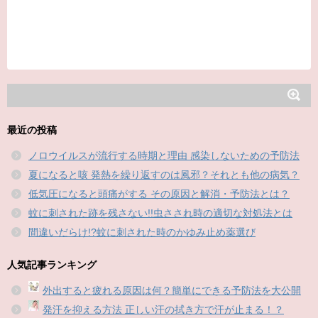
最近の投稿
ノロウイルスが流行する時期と理由 感染しないための予防法
夏になると咳 発熱を繰り返すのは風邪？それとも他の病気？
低気圧になると頭痛がする その原因と解消・予防法とは？
蚊に刺された跡を残さない!!虫さされ時の適切な対処法とは
間違いだらけ!?蚊に刺された時のかゆみ止め薬選び
人気記事ランキング
外出すると疲れる原因は何？簡単にできる予防法を大公開
発汗を抑える方法 正しい汗の拭き方で汗が止まる！？