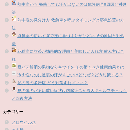
熱中症かも 発熱しても汗が出ないのは危険信号!!原因と対処
法
熱中症の見分け方 救急車を呼ぶタイミングと応急処置の方
法
点鼻薬の使いすぎで逆に鼻づまりがひどい その原因と対処
法
花粉症に甜茶が効果的な理由と美味しい入れ方 飲み方はこ
れ
夏バテ解消の果物ならキウイを その驚くべき健康効果とは
冷え性なのに足裏の汗がすごいけどなぜ？どう対策する？
足の裏の多汗症 どう対策すればいい？
夏の体のだるい重い症状は内臓疲労が原因？セルフチェック
と回復方法
カテゴリー
ノロウイルス