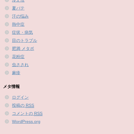
冷え性
夏バテ
汗の悩み
熱中症
症状・病気
目のトラブル
肥満 メタボ
花粉症
虫さされ
麻疹
メタ情報
ログイン
投稿の
RSS
コメントの
RSS
WordPress.org