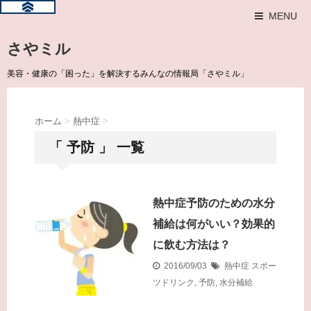
MENU
さやミル
美容・健康の「困った」を解決するみんなの情報局「さやミル」
ホーム
>
熱中症
>
「 予防 」 一覧
熱中症予防のための水分
補給は何がいい？効果的
に飲む方法は？
2016/09/03
熱中症
スポー
ツドリンク
,
予防
,
水分補給