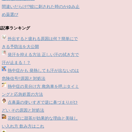
間違いだらけ!?蚊に刺された時のかゆみ止
め薬選び
気記事ランキング
外出すると疲れる原因は何？簡単にで
きる予防法を大公開
発汗を抑える方法 正しい汗の拭き方で
汗が止まる！？
熱中症かも 発熱しても汗が出ないのは
危険信号!!原因と対処法
熱中症の見分け方 救急車を呼ぶタイミ
ングと応急処置の方法
点鼻薬の使いすぎで逆に鼻づまりがひ
どい その原因と対処法
花粉症に甜茶が効果的な理由と美味し
い入れ方 飲み方はこれ