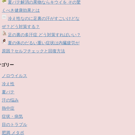
夏バテ解消の果物ならキウイを その驚
くべき健康効果とは
冷え性なのに足裏の汗がすごいけどな
ぜ？どう対策する？
足の裏の多汗症 どう対策すればいい？
夏の体のだるい重い症状は内臓疲労が
原因？セルフチェックと回復方法
テゴリー
ノロウイルス
冷え性
夏バテ
汗の悩み
熱中症
症状・病気
目のトラブル
肥満 メタボ