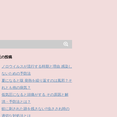
近の投稿
ノロウイルスが流行する時期と理由 感染し
ないための予防法
夏になると咳 発熱を繰り返すのは風邪？そ
れとも他の病気？
低気圧になると頭痛がする その原因と解
消・予防法とは？
蚊に刺された跡を残さない!!虫さされ時の
適切な対処法とは