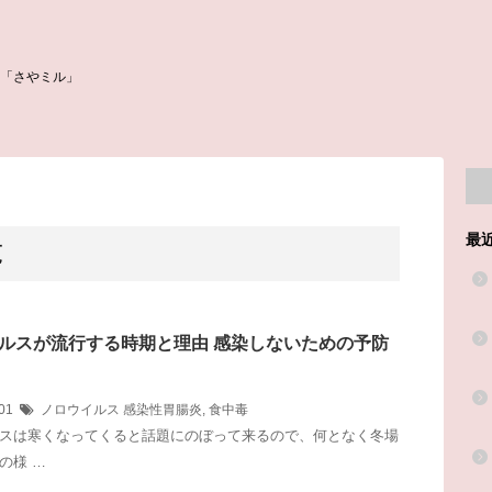
「さやミル」
最
覧
ルスが流行する時期と理由 感染しないための予防
/01
ノロウイルス
感染性胃腸炎
,
食中毒
スは寒くなってくると話題にのぼって来るので、何となく冬場
の様 …