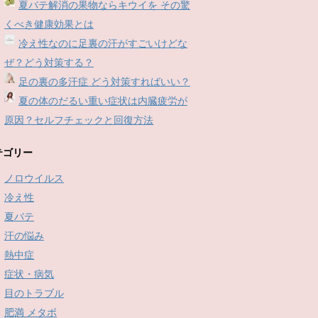
夏バテ解消の果物ならキウイを その驚
くべき健康効果とは
冷え性なのに足裏の汗がすごいけどな
ぜ？どう対策する？
足の裏の多汗症 どう対策すればいい？
夏の体のだるい重い症状は内臓疲労が
原因？セルフチェックと回復方法
テゴリー
ノロウイルス
冷え性
夏バテ
汗の悩み
熱中症
症状・病気
目のトラブル
肥満 メタボ