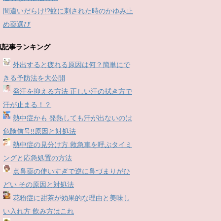
間違いだらけ!?蚊に刺された時のかゆみ止
め薬選び
気記事ランキング
外出すると疲れる原因は何？簡単にで
きる予防法を大公開
発汗を抑える方法 正しい汗の拭き方で
汗が止まる！？
熱中症かも 発熱しても汗が出ないのは
危険信号!!原因と対処法
熱中症の見分け方 救急車を呼ぶタイミ
ングと応急処置の方法
点鼻薬の使いすぎで逆に鼻づまりがひ
どい その原因と対処法
花粉症に甜茶が効果的な理由と美味し
い入れ方 飲み方はこれ