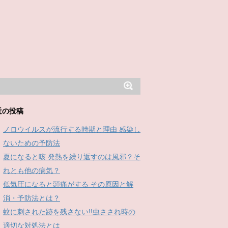
近の投稿
ノロウイルスが流行する時期と理由 感染し
ないための予防法
夏になると咳 発熱を繰り返すのは風邪？そ
れとも他の病気？
低気圧になると頭痛がする その原因と解
消・予防法とは？
蚊に刺された跡を残さない!!虫さされ時の
適切な対処法とは