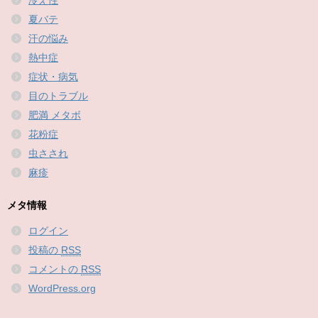
冷え性
夏バテ
汗の悩み
熱中症
症状・病気
目のトラブル
肥満 メタボ
花粉症
虫さされ
麻疹
メタ情報
ログイン
投稿の
RSS
コメントの
RSS
WordPress.org