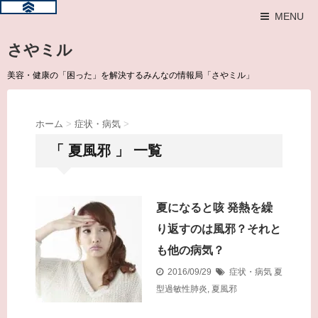
MENU
さやミル
美容・健康の「困った」を解決するみんなの情報局「さやミル」
ホーム
>
症状・病気
>
「 夏風邪 」 一覧
夏になると咳 発熱を繰
り返すのは風邪？それと
も他の病気？
2016/09/29
症状・病気
夏
型過敏性肺炎
,
夏風邪