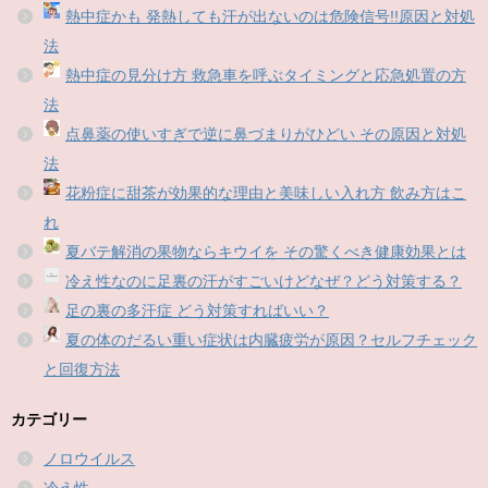
熱中症かも 発熱しても汗が出ないのは危険信号!!原因と対処
法
熱中症の見分け方 救急車を呼ぶタイミングと応急処置の方
法
点鼻薬の使いすぎで逆に鼻づまりがひどい その原因と対処
法
花粉症に甜茶が効果的な理由と美味しい入れ方 飲み方はこ
れ
夏バテ解消の果物ならキウイを その驚くべき健康効果とは
冷え性なのに足裏の汗がすごいけどなぜ？どう対策する？
足の裏の多汗症 どう対策すればいい？
夏の体のだるい重い症状は内臓疲労が原因？セルフチェック
と回復方法
カテゴリー
ノロウイルス