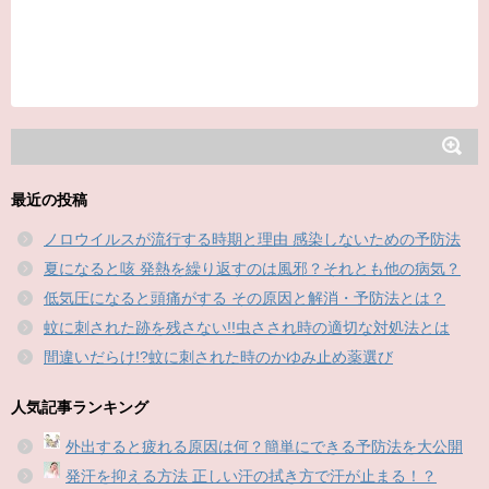
最近の投稿
ノロウイルスが流行する時期と理由 感染しないための予防法
夏になると咳 発熱を繰り返すのは風邪？それとも他の病気？
低気圧になると頭痛がする その原因と解消・予防法とは？
蚊に刺された跡を残さない!!虫さされ時の適切な対処法とは
間違いだらけ!?蚊に刺された時のかゆみ止め薬選び
人気記事ランキング
外出すると疲れる原因は何？簡単にできる予防法を大公開
発汗を抑える方法 正しい汗の拭き方で汗が止まる！？