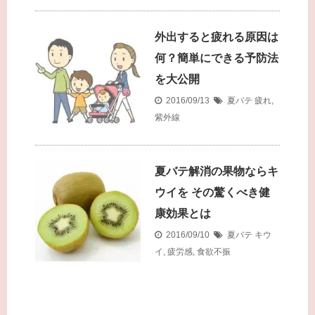
外出すると疲れる原因は
何？簡単にできる予防法
を大公開
2016/09/13
夏バテ
疲れ
,
紫外線
夏バテ解消の果物ならキ
ウイを その驚くべき健
康効果とは
2016/09/10
夏バテ
キウ
イ
,
疲労感
,
食欲不振