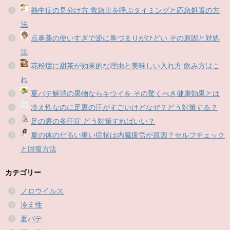
熱中症の見分け方 救急車を呼ぶタイミングと応急処置の方
法
点鼻薬の使いすぎで逆に鼻づまりがひどい その原因と対処
法
花粉症に甜茶が効果的な理由と美味しい入れ方 飲み方はこ
れ
夏バテ解消の果物ならキウイを その驚くべき健康効果とは
冷え性なのに足裏の汗がすごいけどなぜ？どう対策する？
足の裏の多汗症 どう対策すればいい？
夏の体のだるい重い症状は内臓疲労が原因？セルフチェック
と回復方法
カテゴリー
ノロウイルス
冷え性
夏バテ