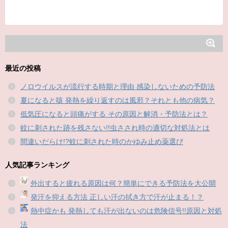
最近の投稿
ノロウイルスが流行する時期と理由 感染しないための予防法
夏になると咳 発熱を繰り返すのは風邪？それとも他の病気？
低気圧になると頭痛がする その原因と解消・予防法とは？
蚊に刺された跡を残さない!!虫さされ時の適切な対処法とは
間違いだらけ!?蚊に刺された時のかゆみ止め薬選び
人気記事ランキング
外出すると疲れる原因は何？簡単にできる予防法を大公開
発汗を抑える方法 正しい汗の拭き方で汗が止まる！？
熱中症かも 発熱しても汗が出ないのは危険信号!!原因と対処
法