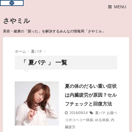
MENU
さやミル
美容・健康の「困った」を解決するみんなの情報局「さやミル」
ホーム
>
夏バテ
>
「 夏バテ 」 一覧
夏の体のだるい重い症状
は内臓疲労が原因？セル
フチェックと回復方法
2016/09/14
夏バテ
お腹ペ
コポコペコー体操
,
ゆる体操
,
内
臓疲労